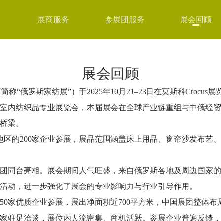
展商服务
参展团服务
展会回顾
展会回顾
Design（以下简称“俄罗斯家纺展”）于2025年10月21–23日在莫斯科C
室内纺织品专业展览会，本届展会在全球产业链重组与中俄经贸
桥梁。
地区的200家企业参展，展品范围涵盖床上用品、窗帘沙发布艺
团同台亮相。展会期间人气旺盛，来自俄罗斯各地及周边国家的
活动，进一步强化了展会的专业影响力与行业引导作用。
50家优质企业参展，展出净面积近700平方米，中国展团整体
家驻足洽谈，展位内人流密集、商机活跃。参展企业普遍反馈，