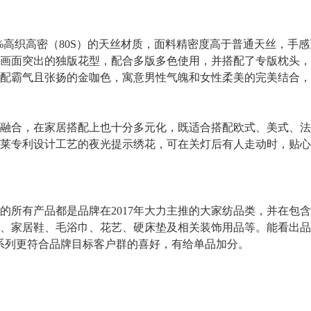
高织高密（80S）的天丝材质，面料精密度高于普通天丝，手
画面突出的独版花型，配合多版多色使用，并搭配了专版枕头，
配霸气且张扬的金咖色，寓意男性气魄和女性柔美的完美结合，
合，在家居搭配上也十分多元化，既适合搭配欧式、美式、法
莱专利设计工艺的夜光提示绣花，可在关灯后有人走动时，贴心
有产品都是品牌在2017年大力主推的大家纺品类，并在包含
、家居鞋、毛浴巾、花艺、硬床垫及相关装饰用品等。能看出品牌
系列更符合品牌目标客户群的喜好，有给单品加分。