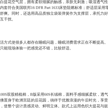
提花空气层，拥有柔软细腻的触感，亲肤无刺激；吸湿透气性
符合美国联邦16 DFR Part 1633床垫阻燃标准；舒适层
舒爽。同时，还选用高品质独立袋装弹簧作为支撑层，承托力好
互干扰。
方式使很多人都存在睡眠问题，睡眠消费需求正在不断提高。
只能现场体验一把感觉还不错，比较舒适。
0S双股精梳棉，B版采用60S长绒棉，面料手感细腻柔软，透
佛置身于欧洲宫廷的后花园，徜徉于优雅浪漫的午后时光，享受
，使整个设计质感灵动、鲜明立体。款式上运用色织大提花与嵌