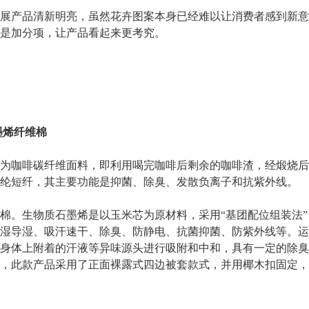
产品清新明亮，虽然花卉图案本身已经难以让消费者感到新意
是加分项，让产品看起来更考究。
烯纤维棉
咖啡碳纤维面料，即利用喝完咖啡后剩余的咖啡渣，经煅烧后
纶短纤，其主要功能是抑菌、除臭、发散负离子和抗紫外线。
。生物质石墨烯是以玉米芯为原材料，采用“基团配位组装法”
湿导湿、吸汗速干、除臭、防静电、抗菌抑菌、防紫外线等。运
身体上附着的汗液等异味源头进行吸附和中和，具有一定的除臭
，此款产品采用了正面裸露式四边被套款式，并用椰木扣固定，