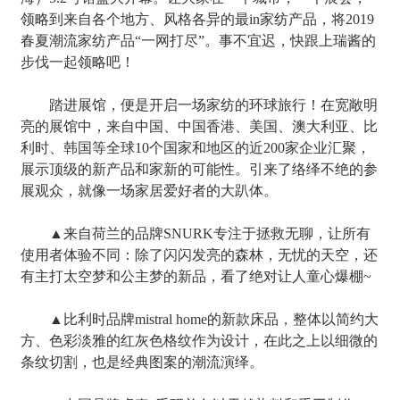
领略到来自各个地方、风格各异的最in家纺产品，将2019
春夏潮流家纺产品“一网打尽”。事不宜迟，快跟上瑞酱的
步伐一起领略吧！
踏进展馆，便是开启一场家纺的环球旅行！在宽敞明
亮的展馆中，来自中国、中国香港、美国、澳大利亚、比
利时、韩国等全球10个国家和地区的近200家企业汇聚，
展示顶级的新产品和家新的可能性。引来了络绎不绝的参
展观众，就像一场家居爱好者的大趴体。
▲来自荷兰的品牌SNURK专注于拯救无聊，让所有
使用者体验不同：除了闪闪发亮的森林，无忧的天空，还
有主打太空梦和公主梦的新品，看了绝对让人童心爆棚~
▲比利时品牌mistral home的新款床品，整体以简约大
方、色彩淡雅的红灰色格纹作为设计，在此之上以细微的
条纹切割，也是经典图案的潮流演绎。