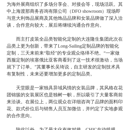
为海外展商组织了多场分享会、对接会等，现场活跃。其
中上海渡那商务咨询有限公司（DFO showroom）现场即
与意大利饰品展商及其他饰品品牌和女装品牌做了深入洽
谈，合作意向较大，展后将继续沟通合作意向。
而主打皮装全品类智能化定制的大连隆生集团此次在
品类上更为创新，带来了Long-Sailing定制品牌的智能化
定制，三天来前来“取经”的专业观众络绎不绝。“一家做
西服定制的埃塞俄比亚客商看到了这一技术很激动，当场
就下了订单。”其董事长吴琦说，自主研发的定制技术具
有复制性，未来还要增加更多的定制品类。
天堂眼是一家独具异域风情的女装品牌，其风格在花
团锦簇的女装展区也是独树一帜，所以吸引了大量客商前
来洽谈。在展位上，两位观众在详细咨询了品牌的面料印
花、款式价位后与销售人员互加微信，并约定了实地参观
的合作意向。
除此以外，为了最大化有效对接，CHIC在动线规