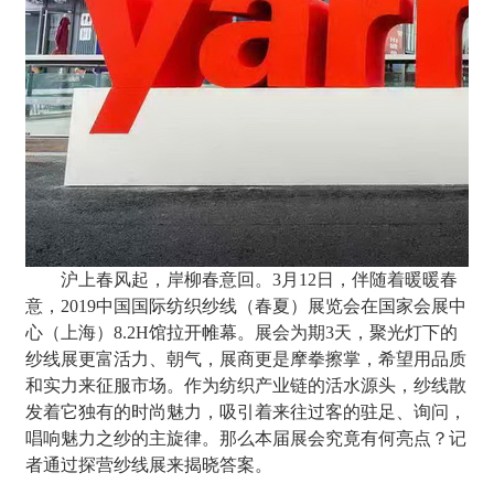
沪上春风起，岸柳春意回。3月12日，伴随着暖暖春
意，2019中国国际纺织纱线（春夏）展览会在国家会展中
心（上海）8.2H馆拉开帷幕。展会为期3天，聚光灯下的
纱线展更富活力、朝气，展商更是摩拳擦掌，希望用品质
和实力来征服市场。作为纺织产业链的活水源头，纱线散
发着它独有的时尚魅力，吸引着来往过客的驻足、询问，
唱响魅力之纱的主旋律。那么本届展会究竟有何亮点？记
者通过探营纱线展来揭晓答案。