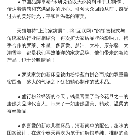
▲中国品牌卓泰?禾研兑色以天然染料和手工制作，
传达着情感和充满温度的匠心。引领大众回顾从前，感受
过去的美好时光，平和且温馨的审美。
天猫加持“上海家纺展”，将“互联网+”的销售模式与
传统家纺行业两相结合，再次扩大家纺品牌的影响力。携
手合作的罗莱、水星、多喜爱、梦洁、大朴、康尔馨、太
湖雪等，都是我们耳熟能详的家纺品牌。他们带来的新款
产品，也十分吸睛哟！
▲罗莱家纺的新床品被由粉绿蓝白拼合而成的双重垂
帘围合，盛大的气场之下犹如精心制作的艺术品。
▲盛行粉丝经济的今天，钱皇官宣了当今花旦之一的
唐嫣为品牌代言人。带来了一如唐嫣甜美、精致、温柔的
蚕丝新品。
▲多喜爱的新款儿童床品，清新简单的配色，趣味的
图案设计，在这个春天再次为孩子们解锁单纯、稚趣的童