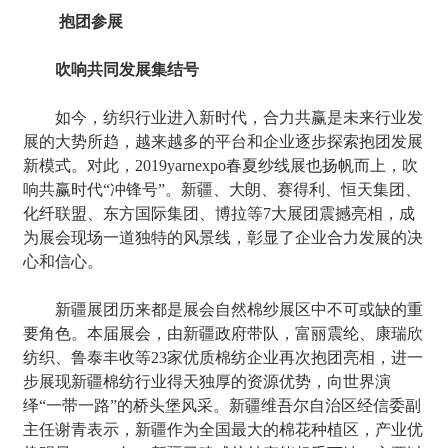
抱团参展
吹响共同发展集结号
如今，纺织行业进入新时代，合力共赢是未来行业发
展的大势所趋，越来越多的平台和企业逐步探索抱团发展
新模式。对此，2019yarnexpo春夏纱线展也扬帆而上，吹
响共赢时代“冲锋号”。新疆、大朗、赛得利、恒天集团、
化纤联盟、东方国际集团、博拉等7大展团震撼亮相，成
为展会现场一道独特的风景线，彰显了企业合力发展的决
心和信心。
新疆展团历来都是展会自然棉纱展区中不可或缺的重
要角色。本届展会，由新疆政府带队，富丽震纶、康瑞欣
纺织、鲁泰丰收等23家优质棉纺企业再次抱团亮相，进一
步展现新疆棉纺行业得天独厚的资源优势，向世界演
绎“一带一路”的桥头堡风采。新疆维吾尔自治区经信委副
主任谢青表示，新疆作为全国最大的棉花种植区，产业优