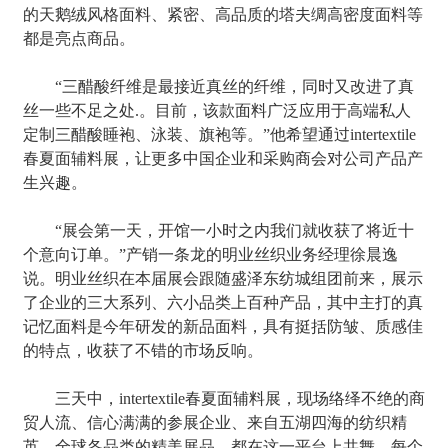
的天鹅绒风格面料、紧密、高品质的塔夫绸高密度面料等
都是亮点商品。
“三醋酸纤维是最接近真丝的纤维，同时又改进了真
丝一些不足之处.。目前，该款面料广泛应用于高端私人
定制三醋酸睡袍、泳装、旗袍等。”他希望通过intertextile
春夏面辅料展，让更多中国企业和采购商会对公司产品产
生兴趣。
“展会第一天，开馆一小时之内我们就收获了将近十
个意向订单。”产销一条龙的明业丝织业务经理徐晨逸
说。明业丝织在本届展会跟随盛泽东纺城组团前来，展示
了企业的三大系列、六小品类上百种产品，其中主打的真
记忆面料是今年研发的新品面料，具有挺括防皱、质感佳
的特点，收获了不错的市场反响。
三天中，intertextile春夏面辅料展，现场络绎不绝的商
贸人流、信心满满的参展企业、来自五湖四海的纺织精
英、全球各品类的精美展品，都在这一平台上共舞，每个