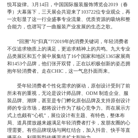
悦耳旋律。3月14日，中国国际服装服饰博览会2019（春
季）大幕落下，三天展会共迎来了103722位专业观众，再
一次彰显了这一行业盛事专业流量、优质资源的吸纳和整
合能力，也谱写了一曲服装产业发展的生态之歌。
“回溯”与“归真”??2019年的消费关键词，年轻消费者
不仅追求物质上的满足，更追求精神上的共鸣。九大专业
品类展区和五个展中展集结了16个国家和地区1365家展商
和1453个品牌，他们张开双臂，正在以积极创新的姿态拥
抱年轻消费者。走在CHIC，这一气息扑面而来。
受年轻消费者个性化需求的驱动，原创设计受到了前
所未有的重视，无论是设计师品牌、ODM 制造企业、服
装品牌、潮牌，甚至是专门孵化原创品牌及支持原创设计
师的专业市场，都将设计作为了核心竞争力。而在展示方
式上也颇有“心机”，展位设计有主题、有特色，整体布
局、道具摆放越来越满足年轻消费者打卡，发朋友圈的心
理需要。有些品牌现场与网红结合，加入抖音、快手等直
播平台，利用新型传播渠道扩大影响力。