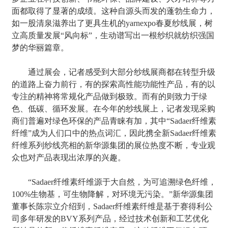
面都取得了显著的成绩。这种自源头而发的蓬勃生命力，
如一股清泉滋养出了更具生机的yarnexpo春夏纱线展，树
立高质量发展“风向标”，生动谱写出一根纱织就纺织强国
梦的华丽篇章。
通过展会，记者感受到大部分纱线展商都在转型升级
的道路上奋力前行，有的探索高性能功能性产品，有的以
专注的精神将常规化产品做到极致。而有的则致力于绿
色、低碳、循环发展。在今年的纱线展上，记者发现采购
商们普遍对绿色环保的产品青睐有加，其中“Sadaer纤维素
纤维”成为人们口中的热点词汇，因此携全新Sadaer纤维素
纤维系列纱线亮相的新华源集团的展位热度不断，专业观
众也对产品表现出浓厚的兴趣。
“Sadaer纤维素纤维源于大自然，为可追溯绿色纤维，
100%生物基，可生物降解，对环境无污染。”新华源集团
董事长陈宗立介绍到，Sadaer纤维素纤维是基于赛得利公
司多年研发的BVY系列产品，经过技术创新和工艺优化