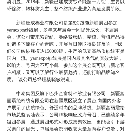
势明显。2018年，新疆已建成纺纱产能超千万锭，主要以
环锭纺、转杯纺为主，整个纺织产业进入高速发展阶段。
新疆唐成棉业有限公司是第8次跟随新疆展团参加
yarnexpo纱线展，多年来与展会一同提升成长。本届展
会，该公司带来紧密纺、赛络紧密纺、精梳、普梳产品得
到诸多下流客户的青睐，开展首日便取得良好反响。“我
们公司纺纱规模达150000锭，生产的低支高品质纱线更是
国内一流。yarnexpo纱线展是国内最具名气的实效大展，
影响力、号召力不可小觑，参加这个展会既可以与新老客
户相聚，又可以了解行业最新趋势，还能打响品牌知名
度。”该公司总经理杨晓敏说道。
中泰集团及旗下巴州金富特种纱业有限公司、新疆富
丽震纶棉纺有限公司在新疆展区设立了展台,向国内外客
户展示了优质绿色、舒适时尚的品牌纱线。新疆富丽震纶
市场总监袁汕表示，公司积极响应政府号召，已连续多年
组团参展，通过展团形式可形成集聚效应，更能吸引下游
采购商的目光，每届展会都能收获大量意向客户资源，对