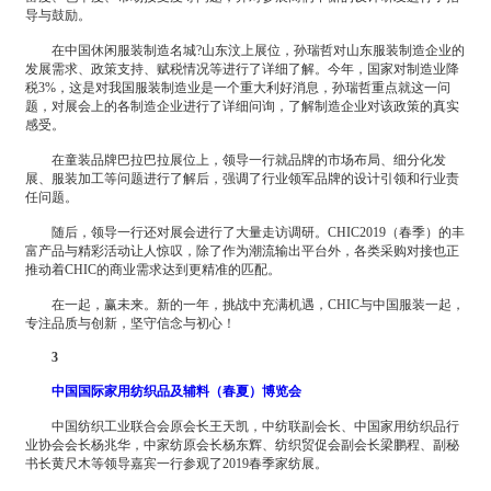
导与鼓励。
在中国休闲服装制造名城?山东汶上展位，孙瑞哲对山东服装制造企业的
发展需求、政策支持、赋税情况等进行了详细了解。今年，国家对制造业降
税3%，这是对我国服装制造业是一个重大利好消息，孙瑞哲重点就这一问
题，对展会上的各制造企业进行了详细问询，了解制造企业对该政策的真实
感受。
在童装品牌巴拉巴拉展位上，领导一行就品牌的市场布局、细分化发
展、服装加工等问题进行了解后，强调了行业领军品牌的设计引领和行业责
任问题。
随后，领导一行还对展会进行了大量走访调研。CHIC2019（春季）的丰
富产品与精彩活动让人惊叹，除了作为潮流输出平台外，各类采购对接也正
推动着CHIC的商业需求达到更精准的匹配。
在一起，赢未来。新的一年，挑战中充满机遇，CHIC与中国服装一起，
专注品质与创新，坚守信念与初心！
3
中国国际家用纺织品及辅料（春夏）博览会
中国纺织工业联合会原会长王天凯，中纺联副会长、中国家用纺织品行
业协会会长杨兆华，中家纺原会长杨东辉、纺织贸促会副会长梁鹏程、副秘
书长黄尺木等领导嘉宾一行参观了2019春季家纺展。