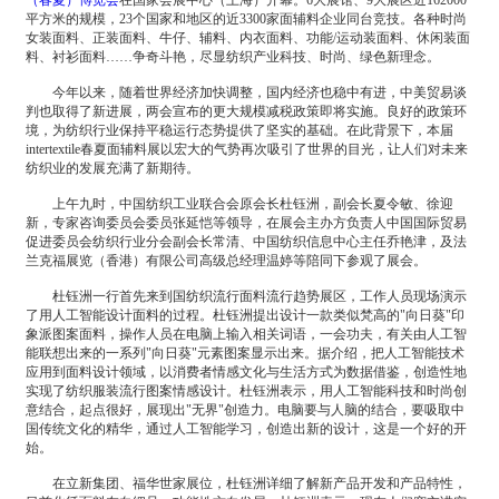
（春夏）博览会
在国家会展中心（上海）开幕。6大展馆、9大展区近162000
平方米的规模，23个国家和地区的近3300家面辅料企业同台竞技。各种时尚
女装面料、正装面料、牛仔、辅料、内衣面料、功能/运动装面料、休闲装面
料、衬衫面料……争奇斗艳，尽显纺织产业科技、时尚、绿色新理念。
今年以来，随着世界经济加快调整，国内经济也稳中有进，中美贸易谈
判也取得了新进展，两会宣布的更大规模减税政策即将实施。良好的政策环
境，为纺织行业保持平稳运行态势提供了坚实的基础。在此背景下，本届
intertextile春夏面辅料展以宏大的气势再次吸引了世界的目光，让人们对未来
纺织业的发展充满了新期待。
上午九时，中国纺织工业联合会原会长杜钰洲，副会长夏令敏、徐迎
新，专家咨询委员会委员张延恺等领导，在展会主办方负责人中国国际贸易
促进委员会纺织行业分会副会长常清、中国纺织信息中心主任乔艳津，及法
兰克福展览（香港）有限公司高级总经理温婷等陪同下参观了展会。
杜钰洲一行首先来到国纺织流行面料流行趋势展区，工作人员现场演示
了用人工智能设计面料的过程。杜钰洲提出设计一款类似梵高的"向日葵"印
象派图案面料，操作人员在电脑上输入相关词语，一会功夫，有关由人工智
能联想出来的一系列"向日葵"元素图案显示出来。据介绍，把人工智能技术
应用到面料设计领域，以消费者情感文化与生活方式为数据借鉴，创造性地
实现了纺织服装流行图案情感设计。杜钰洲表示，用人工智能科技和时尚创
意结合，起点很好，展现出"无界"创造力。电脑要与人脑的结合，要吸取中
国传统文化的精华，通过人工智能学习，创造出新的设计，这是一个好的开
始。
在立新集团、福华世家展位，杜钰洲详细了解新产品开发和产品特性，