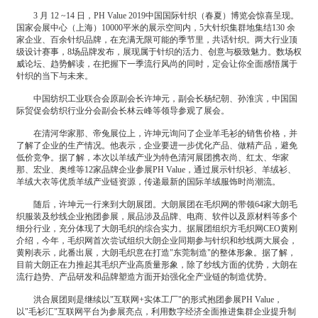
3 月 12 ~14 日，PH Value 2019中国国际针织（春夏）博览会惊喜呈现。
国家会展中心（上海）10000平米的展示空间内，5大针织集群地集结130 余
家企业、百余针织品牌，在充满无限可能的季节里，共话针织。两大行业顶
级设计赛事，8场品牌发布，展现属于针织的活力、创意与极致魅力。数场权
威论坛、趋势解读，在把握下一季流行风尚的同时，定会让你全面感悟属于
针织的当下与未来。
中国纺织工业联合会原副会长许坤元，副会长杨纪朝、孙淮滨，中国国
际贸促会纺织行业分会副会长林云峰等领导参观了展会。
在清河华家那、帝兔展位上，许坤元询问了企业羊毛衫的销售价格，并
了解了企业的生产情况。他表示，企业要进一步优化产品、做精产品，避免
低价竞争。据了解，本次以羊绒产业为特色清河展团携衣尚、红太、华家
那、宏业、奥维等12家品牌企业参展PH Value，通过展示针织衫、羊绒衫、
羊绒大衣等优质羊绒产业链资源，传递最新的国际羊绒服饰时尚潮流。
随后，许坤元一行来到大朗展团。大朗展团在毛织网的带领64家大朗毛
织服装及纱线企业抱团参展，展品涉及品牌、电商、软件以及原材料等多个
细分行业，充分体现了大朗毛织的综合实力。据展团组织方毛织网CEO黄刚
介绍，今年，毛织网首次尝试组织大朗企业同期参与针织和纱线两大展会，
黄刚表示，此番出展，大朗毛织意在打造"东莞制造"的整体形象。据了解，
目前大朗正在力推起其毛织产业高质量形象，除了纱线方面的优势，大朗在
流行趋势、产品研发和品牌塑造方面开始强化全产业链的制造优势。
洪合展团则是继续以"互联网+实体工厂"的形式抱团参展PH Value，
以"毛衫汇"互联网平台为参展亮点，利用数字经济全面推进集群企业提升制