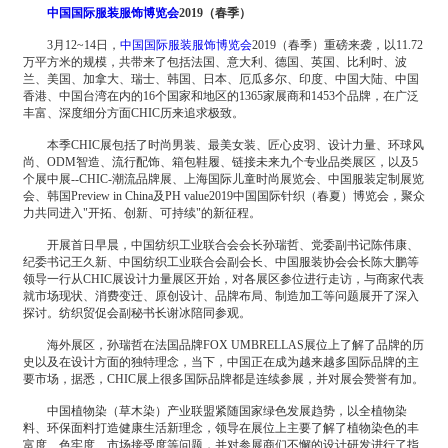
中国国际服装服饰博览会
2019（春季）
3月12~14日，
中国国际服装服饰博览会
2019（春季）重磅来袭，以11.72
万平方米的规模，共带来了包括法国、意大利、德国、英国、比利时、波
兰、美国、加拿大、瑞士、韩国、日本、厄瓜多尔、印度、中国大陆、中国
香港、中国台湾在内的16个国家和地区的1365家展商和1453个品牌，在广泛
丰富、深度细分方面CHIC历来追求极致。
本季CHIC展包括了时尚男装、最美女装、匠心皮羽、设计力量、环球风
尚、ODM智造、流行配饰、箱包鞋履、链接未来九个专业品类展区，以及5
个展中展--CHIC-潮流品牌展、上海国际儿童时尚展览会、中国服装定制展览
会、韩国Preview in China及PH value2019中国国际针织（春夏）博览会，聚众
力共同进入"开拓、创新、可持续"的新征程。
开展首日早晨，中国纺织工业联合会会长孙瑞哲、党委副书记陈伟康、
纪委书记王久新、中国纺织工业联合会副会长、中国服装协会会长陈大鹏等
领导一行从CHIC展设计力量展区开始，对各展区参位进行走访，与商家代表
就市场现状、消费变迁、原创设计、品牌布局、制造加工等问题展开了深入
探讨。纺织贸促会副秘书长谢冰陪同参观。
海外展区，孙瑞哲在法国品牌FOX UMBRELLAS展位上了解了品牌的历
史以及在设计方面的独特理念，当下，中国正在成为越来越多国际品牌的主
要市场，据悉，CHIC展上很多国际品牌都是连续参展，并对展会赞誉有加。
中国植物染（草木染）产业联盟紧随国家绿色发展趋势，以全植物染
料、环保面料打造健康生活新理念，领导在展位上主要了解了植物染色的丰
富度、色牢度、市场接受度等问题，并对参展商们不懈的设计研发进行了指