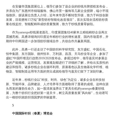
在安徽华茂集团展位上，领导们参加了该企业的纱线吊牌授权发布会，
并亲自为广东惠州市锦瑞服饰、佛山市景一服饰等几家企业授牌，端小平现
场致辞。据该展位负责人介绍，近年来华茂不断转型升级，致力于科技创新
发展，目前拥有15万锭"新型纺纱智能化改造项目"，首次实现全流程纺纱质
量在线监控、智能配棉和成纱质量预测，致力于纱线质量零缺陷。
作为yarnexpo纱线展老面孔，印度展团集结40家本土精锐棉纱企业再次
震撼亮相。高勇详细询问印度近年棉纱行业的增长速度、国内市场需求，并
期待中印两国进一步加强纺织领域合作，共创合作共赢新局面。
此外，高勇一行还走访了中国纺织科学研究院、东方盛虹、中国石化、
恒申集团、东方国际、德州恒丰、万利源、昌茂、天马纱业等企业，参加了
盛虹?中国纤维流行趋势2019/2020发布会。参观过程中，领导嘉宾对参展企
业的产能规模、运营情况、发展规划都进行了详细的了解，并给出实质性的
建议和指导。诸多纱线企业在循环利用、原液着色以及生物基化学纤维、植
物染、智能制造运用等方面的突出成就给领导与嘉宾们留下了深刻印象。
近年来，纱线行业以"科技、时尚、绿色"为定位，诸多企业在科技创
新、节能环保、品牌建设、人才培养等方面都取得了显著的成绩。这种自源
头而发的蓬勃生命力，如一股清泉滋养出了更具生机的yarnexpo春夏纱线
展，为整个纺织行业把好第一道关卡，树立高质量发展"风向标"，生动谱写
出一根纱织就纺织强国梦的华丽篇章。
5
中国国际针织（春夏）博览会