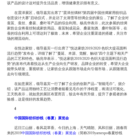
该产品的设计这对提升生活品质，增强健康意识很有意义。
在震泽展区，领导嘉宾出席了"震泽丝绸杯?第四届中国丝绸家用纺织品
创意设计大赛"启动仪式，并走访了太湖雪等丝绸企业的展位，了解了企业对
蚕茧、蚕丝、桑葚、桑叶等产品的综合利用。杨兆华表示，此次参展的丝绸
家纺企业将蚕丝制成家纺用品、蚕茧制成花朵、桑葚泡酒、桑叶制茶等，在
蚕的综合利用上可谓达到了极致，未来，希望企业注重渠道的搭建，关注市
场的潮流动向。
在悦达家纺，领导嘉宾一行出席了"悦达家纺2019/2020 色织大提花面料
流行趋势"发布会，详细了解了"蔓延、本源、觉醒、触动"四个主题下相关产
品的工艺和特色。杨兆华表示，"悦达家纺2019/2020 色织大提花面料流行趋
势"的发布代表着悦达从生产企业向生产研发、品牌企业的转变，希望大企业
能带头研发，重视研发，让家纺企业从跟随市场走向引领市场，从跟随潮流
走向引领潮流。
在如意展区，领导嘉宾一行了解了企业的创新产品--"智能毛巾"。据介
绍，该产品运用独特工艺让消费者能看见毛巾的干净程度，将清洁可视化。
王天凯表示，就如意的展区布置而言，较去年有所升级，提升了参观者的体
验感，这是很好的发展趋势。
4
中国国际纺织纱线（春夏）展览会
迟日江山丽，春风花草香。今日的上海，天气晴朗、风和日丽，踏春而
来的2019
中国国际纺织纱线（春夏）展览会
（简称2019yarnexpo春夏纱线