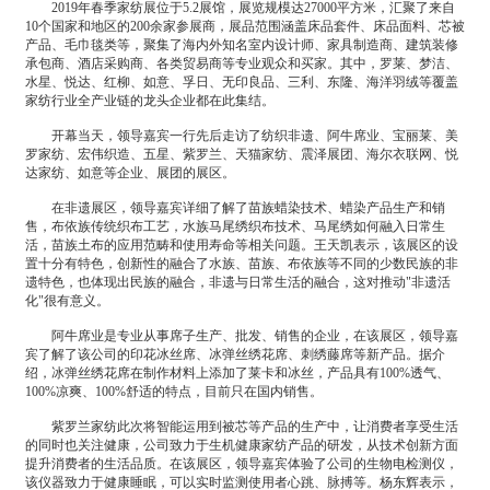
2019年春季家纺展位于5.2展馆，展览规模达27000平方米，汇聚了来自
10个国家和地区的200余家参展商，展品范围涵盖床品套件、床品面料、芯被
产品、毛巾毯类等，聚集了海内外知名室内设计师、家具制造商、建筑装修
承包商、酒店采购商、各类贸易商等专业观众和买家。其中，罗莱、梦洁、
水星、悦达、红柳、如意、孚日、无印良品、三利、东隆、海洋羽绒等覆盖
家纺行业全产业链的龙头企业都在此集结。
开幕当天，领导嘉宾一行先后走访了纺织非遗、阿牛席业、宝丽莱、美
罗家纺、宏伟织造、五星、紫罗兰、天猫家纺、震泽展团、海尔衣联网、悦
达家纺、如意等企业、展团的展区。
在非遗展区，领导嘉宾详细了解了苗族蜡染技术、蜡染产品生产和销
售，布依族传统织布工艺，水族马尾绣织布技术、马尾绣如何融入日常生
活，苗族土布的应用范畴和使用寿命等相关问题。王天凯表示，该展区的设
置十分有特色，创新性的融合了水族、苗族、布依族等不同的少数民族的非
遗特色，也体现出民族的融合，非遗与日常生活的融合，这对推动"非遗活
化"很有意义。
阿牛席业是专业从事席子生产、批发、销售的企业，在该展区，领导嘉
宾了解了该公司的印花冰丝席、冰弹丝绣花席、刺绣藤席等新产品。据介
绍，冰弹丝绣花席在制作材料上添加了莱卡和冰丝，产品具有100%透气、
100%凉爽、100%舒适的特点，目前只在国内销售。
紫罗兰家纺此次将智能运用到被芯等产品的生产中，让消费者享受生活
的同时也关注健康，公司致力于生机健康家纺产品的研发，从技术创新方面
提升消费者的生活品质。在该展区，领导嘉宾体验了公司的生物电检测仪，
该仪器致力于健康睡眠，可以实时监测使用者心跳、脉搏等。杨东辉表示，