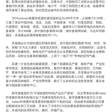
展）彰显出纺织源头的蓬勃生机。启幕当天，中国纺织工业联合会党委书记
兼秘书长高勇、副会长李陵申、端小平、中国工程院院士蒋士成、俞建勇等
领导参观了展会现场。纺织贸促会秘书长张涛陪同参观。
2019yarnexpo春夏纱线展的展览面积达26,000平方米，占据整个8.2H馆，
汇集了来自中国内地、埃及、法国、中国香港、印度、印度尼西亚、韩国、
巴基斯坦、新加坡、美国、乌兹别克斯坦、越南等12个国家和地区的海外内
参展商，共计468家，其中国内参展商382家，海外参展商86家。与去年同期
相比，本届展会的展商家数增长约7.5%。
本届展会分为国内展区和海外展区，其中国内展区围绕"科技、时尚、绿
色、智能"分为五大展区：创意花式纱区、功能化纤区、自然棉纱区、品质毛
纱区和绿色麻纱区。棉纺化纤产业的龙头企业悉数到场，新型创新企业携精
品亮相，花纱企业参展积极踊跃，上演了一场万"纤"争鸣的宏伟气象。
高勇一行首先来到新疆展团，了解了新疆棉花产量、棉纱产能、产业转
移等情况。该展团由新疆政府带队，集结中泰集团、康瑞欣纺织、巴州皓
宇、鲁泰丰收等二十余家优质棉纺企业再次抱团亮相，共享展会平台优势
和"一带一路"倡议所带来的产业机遇。据该展团负责人介绍，新疆作为全国
最大的棉花种植区，产业优势明显，吸引了众多纺织企业投资发展，逐步发
展为我国新兴棉纺中心。
新华源集团作为"中国粘胶纱特色产品生产基地"，此次带来的全新Sadaer
纤维素纤维系列纱线引起了高勇等领导的关注。新华源董事长陈宗立介绍
说，Sadaer纤维素纤维系赛得利集团BVY系的结晶，经由新华源集团公司通
过配棉优化和工艺创新，开发出了50支到120支的赛络紧密纺纯纺和混纺产
品，并成功的应用到针织、梭织、经编产品。