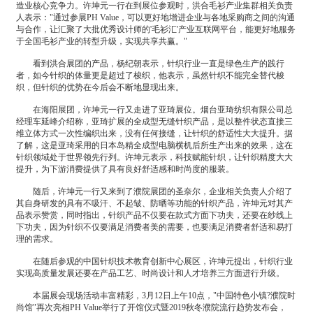
造业核心竞争力。许坤元一行在到展位参观时，洪合毛衫产业集群相关负责
人表示："通过参展PH Value，可以更好地增进企业与各地采购商之间的沟通
与合作，让汇聚了大批优秀设计师的'毛衫汇'产业互联网平台，能更好地服务
于全国毛衫产业的转型升级，实现共享共赢。"
看到洪合展团的产品，杨纪朝表示，针织行业一直是绿色生产的践行
者，如今针织的体量更是超过了梭织，他表示，虽然针织不能完全替代梭
织，但针织的优势在今后会不断地显现出来。
在海阳展团，许坤元一行又走进了亚琦展位。烟台亚琦纺织有限公司总
经理车延峰介绍称，亚琦扩展的全成型无缝针织产品，是以整件状态直接三
维立体方式一次性编织出来，没有任何接缝，让针织的舒适性大大提升。据
了解，这是亚琦采用的日本岛精全成型电脑横机后所生产出来的效果，这在
针织领域处于世界领先行列。许坤元表示，科技赋能针织，让针织精度大大
提升，为下游消费提供了具有良好舒适感和时尚度的服装。
随后，许坤元一行又来到了濮院展团的圣奈尔，企业相关负责人介绍了
其自身研发的具有不吸汗、不起皱、防晒等功能的针织产品，许坤元对其产
品表示赞赏，同时指出，针织产品不仅要在款式方面下功夫，还要在纱线上
下功夫，因为针织不仅要满足消费者美的需要，也要满足消费者舒适和易打
理的需求。
在随后参观的中国针织技术教育创新中心展区，许坤元提出，针织行业
实现高质量发展还要在产品工艺、时尚设计和人才培养三方面进行升级。
本届展会现场活动丰富精彩，3月12日上午10点，"中国特色小镇?濮院时
尚馆"再次亮相PH Value举行了开馆仪式暨2019秋冬濮院流行趋势发布会，