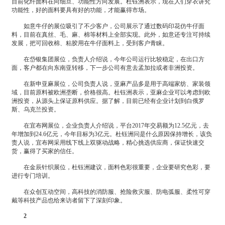
目前化纤面料在向细旦、功能性方向发展。杜钰洲表示，现在人们穿衣讲究
功能性，好的面料要具有好的功能，才能赢得市场。
如意牛仔的展位吸引了不少客户，公司展示了通过数码印花仿牛仔面
料，目前在真丝、毛、麻、棉等材料上全部实现。此外，如意还专注可持续
发展，把可回收棉、粘胶用在牛仔面料上，受到客户青睐。
在岱银集团展位，负责人介绍说，今年公司运行比较稳定，在出口方
面，客户都在向东南亚转移，下一步公司有意去孟加拉或者非洲投资。
在新申亚麻展位，公司负责人说，亚麻产品多是用于高端家纺、家装领
域，目前原料被欧洲垄断，价格很高。杜钰洲表示，亚麻企业可以考虑到欧
洲投资，从源头上保证原料供应。据了解，目前已经有企业计划到白俄罗
斯、乌克兰投资。
在宜布网展位，企业负责人介绍说，平台2017年交易额为12.5亿元，去
年增加到24.6亿元，今年目标为3亿元。杜钰洲问是什么原因保持增长，该负
责人说，宜布网采用线下线上双驱动战略，精心挑选供应商，保证快速交
货，赢得了买家的信任。
在金辰针织展位，杜钰洲建议，面料色彩很重要，企业要研究色彩，要
进行专门培训。
在众创互动空间，高科技的消防服、抢险救灾服、防电弧服、柔性可穿
戴等科技产品也给来访者留下了深刻印象。
2