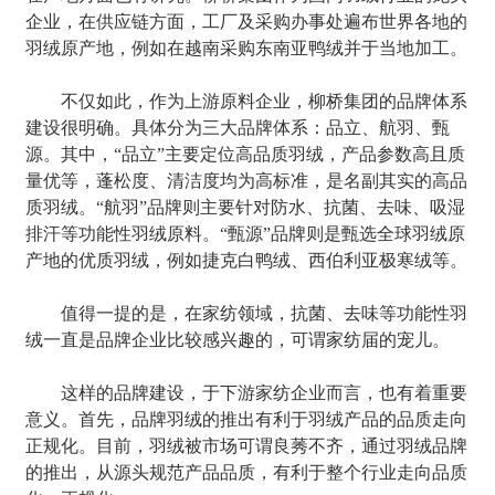
企业，在供应链方面，工厂及采购办事处遍布世界各地的
羽绒原产地，例如在越南采购东南亚鸭绒并于当地加工。
不仅如此，作为上游原料企业，柳桥集团的品牌体系
建设很明确。具体分为三大品牌体系：品立、航羽、甄
源。其中，“品立”主要定位高品质羽绒，产品参数高且质
量优等，蓬松度、清洁度均为高标准，是名副其实的高品
质羽绒。“航羽”品牌则主要针对防水、抗菌、去味、吸湿
排汗等功能性羽绒原料。“甄源”品牌则是甄选全球羽绒原
产地的优质羽绒，例如捷克白鸭绒、西伯利亚极寒绒等。
值得一提的是，在家纺领域，抗菌、去味等功能性羽
绒一直是品牌企业比较感兴趣的，可谓家纺届的宠儿。
这样的品牌建设，于下游家纺企业而言，也有着重要
意义。首先，品牌羽绒的推出有利于羽绒产品的品质走向
正规化。目前，羽绒被市场可谓良莠不齐，通过羽绒品牌
的推出，从源头规范产品品质，有利于整个行业走向品质