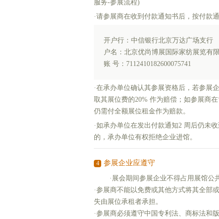
服务-参展流程)
·请参展商在收到付款通知书后，按付款
开户行：中信银行北京万达广场支行
户名：北京优尚博展国际家纺展览有
账 号：7112410182600075741
·在承办单位确认其参展资格后，若参展
取其展位费的20% 作为赔偿；如参展商
仍需付全额展位租金作为赔款。
·如承办单位在发出付款通知2 周后仍
的，承办单位有权拒绝企业进馆。
参展企业应遵守
4
·展会期间参展企业不得占用展馆公
·参展商不能以免费或其他方式将其全部
失由展位承租者承担。
·参展商必须遵守中国专利法、商标法和