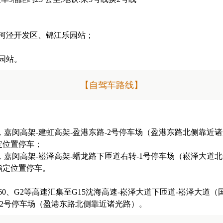
漕河泾开发区、锦江乐园站；
园站。
【自驾车路线】
嘉闵高架-建虹高架-盈港东路-2号停车场（盈港东路北侧靠近诸
定位置停车；
嘉闵高架-崧泽高架-蟠龙路下匝道右转-1号停车场（崧泽大道北
指定位置停车。
0、G2等高速汇集至G15沈海高速-崧泽大道下匝道-崧泽大道
-2号停车场（盈港东路北侧靠近诸光路）。