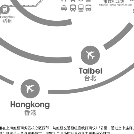
落在上海虹桥商务区核心区西部，与虹桥交通枢纽直线距离仅1.5公里，通过空中连廊
小时可到达长三角各主要城市，航空２至３小时可直达亚太主要经济城市。