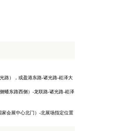
光路），或盈港东路-诸光路-崧泽大
侧蟠东路西侧）-龙联路-诸光路-崧泽
（国家会展中心北门）-北展场指定位置