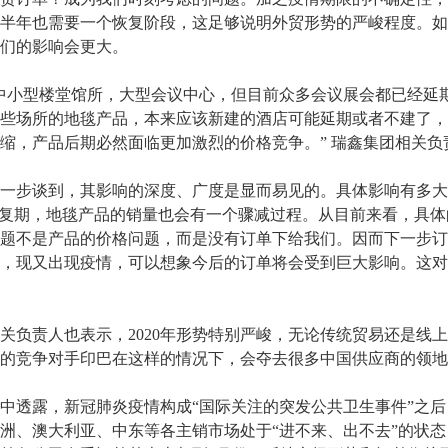
半年也需要一个恢复阶段，这足够说明外贸形势的严峻程度。如
们的影响会更大。
小型楼堂馆所，大型会议中心，但目前众多会议展会都已经延
些场所的地毯产品，本来应该新建的酒店可能延期或者不建了，
缩，产品后期必然面临更加激烈的价格竞争。” 瑞鑫集团相关
步谈到，其影响的深度、广度是显而易见的。具体影响有多大
恢复期，地毯产品的销量也会有一个骤减过程。从目前来看，具
题不是产品的价格问题，而是没有订单下给我们。因而下一步订
，现又出现疫情，可以想象今后的订单将会受到巨大影响。这对
责人也表示，2020年形势特别严峻，无论传统贸易还是线上
的竞争对手印巴在这样的情况下，会夺去很多中国供应商的领地
透露，新冠肺炎疫情构成“国际关注的突发公共卫生事件”之后
洲、澳大利亚、中东等各主销市场处于“进不来、出不去”的状