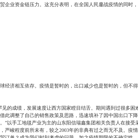
贸企业资金链压力。这充分表明，在全国人民鏖战疫情的同时，
经济相互依存。疫情是暂时的，出口减少也是暂时的，但不得
的成绩，发展速度让西方国家瞠目结舌。期间遇到过很多困难和
借此调整了自己的销售政策及思路，迅速填补了因中国出口下降
原因。”以手工地毯产业为主的山东阳信瑞鑫集团相关负责人在接受
，严峻程度前所未有，较之2003年的非典有过之而无不及。疫
贸订单？成为我们时刻考虑的问题。加之疫情期限的不确定性，